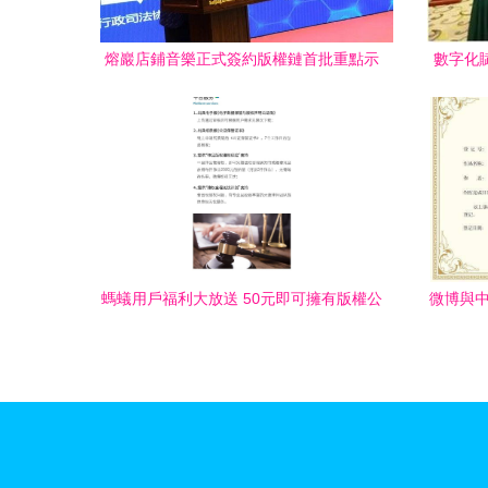
熔巖店鋪音樂正式簽約版權鏈首批重點示
數字化賦
范項目——開啟音樂版權服務新篇章
螞蟻用戶福利大放送 50元即可擁有版權公
微博與中
證保管服務 | 原創守護就這么簡單