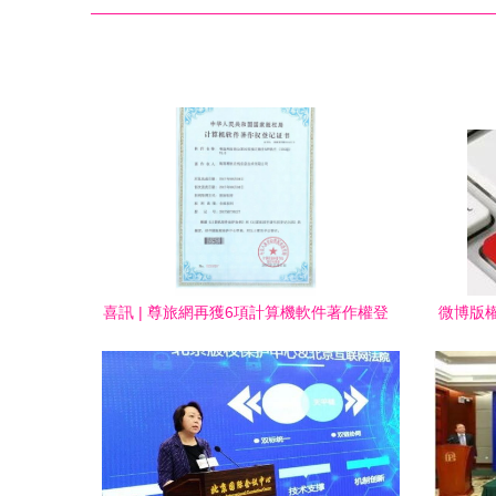
喜訊 | 尊旅網再獲6項計算機軟件著作權登
微博版
記證書 版權服務