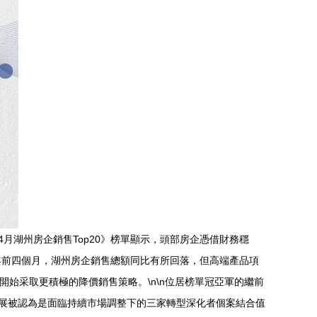
4月湖州房企銷售Top20》榜單顯示，頭部房企憑借財務穩
4年前四個月，湖州房企銷售總額同比有所回落，但高端產品項
開始采取更積極的降價銷售策略。\n\n位居榜單冠亞軍的繼前
發展被認為是面臨持續市場調整下的三家轉型深化者個案結合值