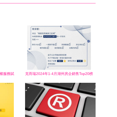
版權服務賦
克而瑞2024年1-4月湖州房企銷售Top20榜
單揭曉 市場分化中頭部房企韌性凸顯