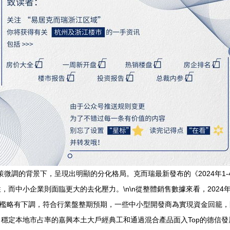
策微調的背景下，呈現出明顯的分化格局。克而瑞最新發布的《2024年1-
而中小企業則面臨更大的去化壓力。\n\n從整體銷售數據來看，202
門檻略有下調，符合行業盤整期預期，一些中小型開發商為實現資金回籠，
穩定本地市占率的嘉興本土大戶經典工和通過混合產品面入Top的德信