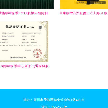
能版權保護 CCDI版權云如何利
京東版權音樂服務正式上線 正
用信息化服務內容生產者
護者
國版權保護中心合作 開通原創版
權認證
地址：廣州市天河區棠東毓南路1號423室
電話：1562559**