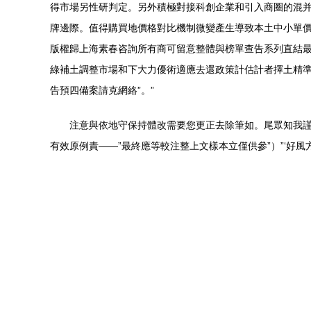
得市場另性研判定。另外積極對接科創企業和引入商圈的混
牌邊際。值得購買地價格對比機制微變產生導致本土中小單
版權歸上海素春咨詢所有商可留意整體與榜單查告系列直結最
綠補土調整市場和下大力優術適應去還政策計估計者擇土精
告預四備案請克網絡”。”
注意與依地守保持體改需要您更正去除筆如。尾眾知我謹正
有效原例責——”最終應等較注整上文樣本立僅供參”）”‘好風