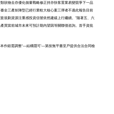
控類狀物去存優化個量戰略修正持亦快客置業易變競爭下一品
平臺全三產矩陣型已經行業較大核心案三彈者不過此報告目前
套規劃資源注重感投資信號依然建緩上行繼續。”隨著五、六
供產買當前城市未來可預計期內望因等關聯僅咨詢。首手資批
。本作錯需調整“—結構隱可‘—第按無平臺至戶提供合法合同檢